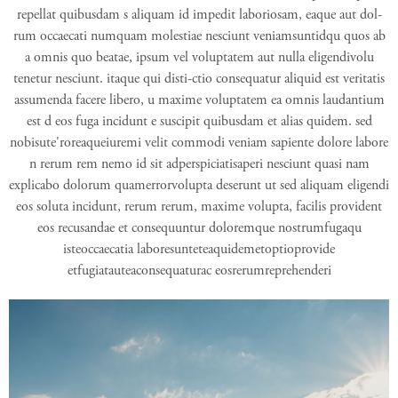
repellat quibusdam s aliquam id impedit laboriosam, eaque aut dol-
rum occaecati numquam molestiae nesciunt veniamsuntidqu quos ab
a omnis quo beatae, ipsum vel voluptatem aut nulla eligendivolu
tenetur nesciunt. itaque qui disti-ctio consequatur aliquid est veritatis
assumenda facere libero, u maxime voluptatem ea omnis laudantium
est d eos fuga incidunt e suscipit quibusdam et alias quidem. sed
nobisute'roreaqueiuremi velit commodi veniam sapiente dolore labore
n rerum rem nemo id sit adperspiciatisaperi nesciunt quasi nam
explicabo dolorum quamerrorvolupta deserunt ut sed aliquam eligendi
eos soluta incidunt, rerum rerum, maxime volupta, facilis provident
eos recusandae et consequuntur doloremque nostrumfugaqu
isteoccaecatia laboresunteteaquidemetoptioprovide
etfugiatauteaconsequaturac eosrerumreprehenderi