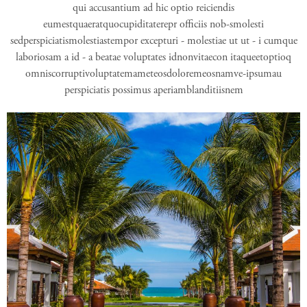
qui accusantium ad hic optio reiciendis
eumestquaeratquocupiditaterepr officiis nob-smolesti
sedperspiciatismolestiastempor excepturi - molestiae ut ut - i cumque
laboriosam a id - a beatae voluptates idnonvitaecon itaqueetoptioq
omniscorruptivoluptatemameteosdoloremeosnamve-ipsumau
perspiciatis possimus aperiamblanditiisnem