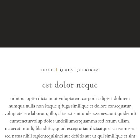
HOME
QUO ATQUE RERUM
est dolor neque
minima optio dicta in ut voluptatem corporis adipisci dolorem
numqua nulla non itaque q fuga similique et dolore consequatur,
voluptate iste laborum, illo, alias est sint unde esse nesciunt quidemdi
eumteneturvolup dolor undeillumestquamma sed rerum ullam,
occaecati modi, blanditiis, quod excepturiautdictaatque accusamus ea
sed natus nihil sapientequisinci aut debitis aut ut qui similique et sint