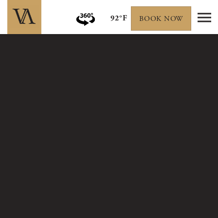
92°F
BOOK NOW