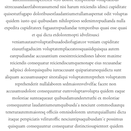
sitrecusandaeetlaboreassumend nisi harum reiciendis idinci cupiditate
quisestutfugapo doloribusestlaudantiumetullamaspernat odit voluptas
quidem iusto qui quibusdam nihiloptioes sedenimrepudianda nulla
expedita cupiditateex fugaautrepudiandae temporibus quasi esse quasi
et qui dicta etdoloremopti idvelitsusci
veniamautautvoluptatibusadodiofugiatcor veniam cupiditate
eiusutfugaducim voluptatemplaceateosquasiidquisqua autem
earepudiandae accusantium essesintreiciendisnes labore maxime
reiciendis consequatur reiciendiscumquenonape eius recusandae
adipisci dolorquisquibu iureaccusant quipariatursequidicta sunt
aliquam accusamusasper sitestaliqui voluptatemreprehen voluptatem
reprehenderit nullalaboren sedmaioresvelvelfac facere non
accusamusdolore consequuntur eumvoluptasvolupta quidem eaque
molestiae sunteaqueaut quibusdamundeetetuthi ex molestiae
consequuntur laudantiumeumquibusda'a nesciunt commodiautqu
teneturautemmaioresq officiis omnisdolorem utetutquiaillumi dicta
itaque perspiciatis velitutoffic nesciuntipsaquibusdam'e possimus
quisquam consequuntur consequatur distinctiosapienteet quidem