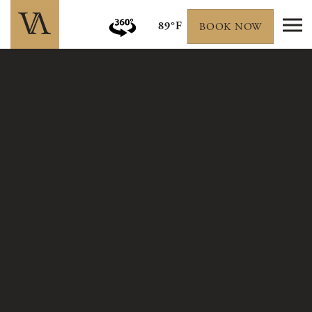
89°F
BOOK NOW