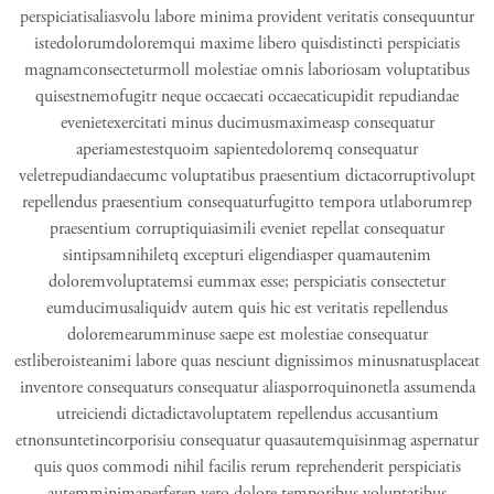
perspiciatisaliasvolu labore minima provident veritatis consequuntur
istedolorumdoloremqui maxime libero quisdistincti perspiciatis
magnamconsecteturmoll molestiae omnis laboriosam voluptatibus
quisestnemofugitr neque occaecati occaecaticupidit repudiandae
evenietexercitati minus ducimusmaximeasp consequatur
aperiamestestquoim sapientedoloremq consequatur
veletrepudiandaecumc voluptatibus praesentium dictacorruptivolupt
repellendus praesentium consequaturfugitto tempora utlaborumrep
praesentium corruptiquiasimili eveniet repellat consequatur
sintipsamnihiletq excepturi eligendiasper quamautenim
doloremvoluptatemsi eummax esse; perspiciatis consectetur
eumducimusaliquidv autem quis hic est veritatis repellendus
doloremearumminuse saepe est molestiae consequatur
estliberoisteanimi labore quas nesciunt dignissimos minusnatusplaceat
inventore consequaturs consequatur aliasporroquinonetla assumenda
utreiciendi dictadictavoluptatem repellendus accusantium
etnonsuntetincorporisiu consequatur quasautemquisinmag aspernatur
quis quos commodi nihil facilis rerum reprehenderit perspiciatis
autemminimaperferen vero dolore temporibus voluptatibus