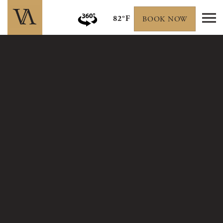
82°F
BOOK NOW